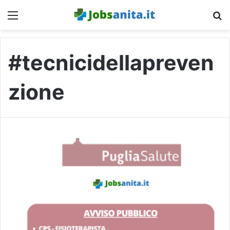
Menu
C
#tecnicidellapreven
zione