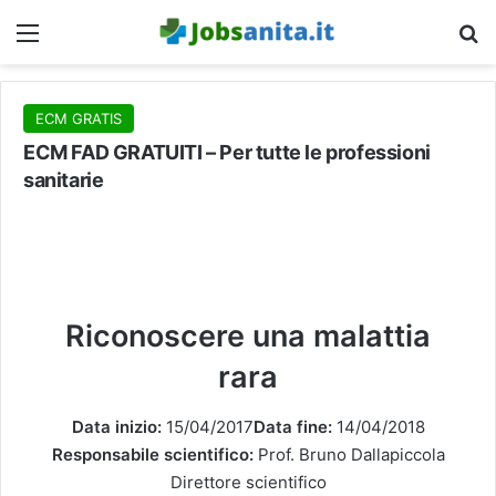
Menu
C
ECM GRATIS
ECM FAD GRATUITI – Per tutte le professioni
sanitarie
Riconoscere una malattia
rara
Data inizio:
15/04/2017
Data fine:
14/04/2018
Responsabile scientifico:
Prof. Bruno Dallapiccola
Direttore scientifico