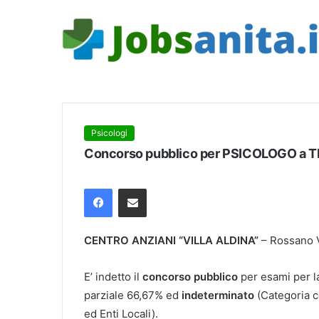
Psicologi
Concorso pubblico per PSICOLOGO a
Facebook
Condividi via mail
CENTRO ANZIANI “VILLA ALDINA”
– Rossano V
E’ indetto il
concorso pubblico
per esami per la
parziale 66,67% ed
indeterminato
(Categoria c
ed Enti Locali).