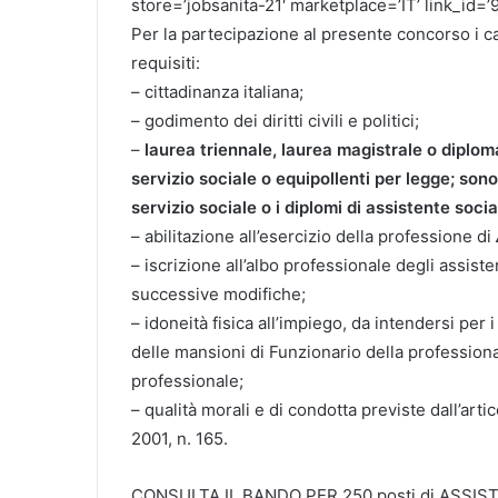
store=’jobsanita-21′ marketplace=’IT’ link_
Per la partecipazione al presente concorso i 
requisiti:
– cittadinanza italiana;
– godimento dei diritti civili e politici;
–
laurea triennale, laurea magistrale o diplom
servizio sociale o equipollenti per legge; sono 
servizio sociale o i diplomi di assistente soci
– abilitazione all’esercizio della professione di
– iscrizione all’albo professionale degli assist
successive modifiche;
– idoneità fisica all’impiego, da intendersi per
delle mansioni di Funzionario della professional
professionale;
– qualità morali e di condotta previste dall’art
2001, n. 165.
CONSULTA IL BANDO PER 250 posti di ASSIST