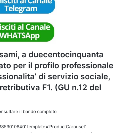
esami, a duecentocinquanta
to per il profilo professionale
sionalita’ di servizio sociale,
 retributiva F1. (GU n.12 del
consultare il bando completo
8859010640′ template=’ProductCarousel’