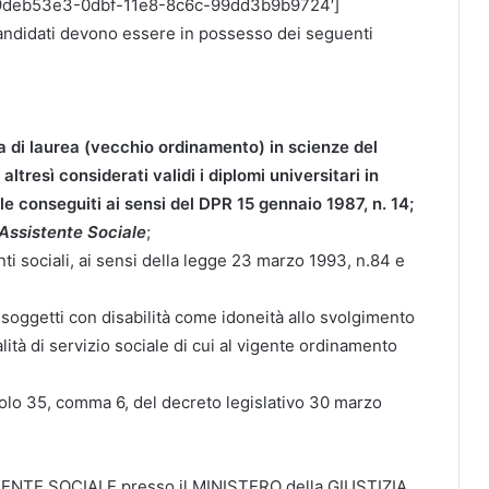
id=’9deb53e3-0dbf-11e8-8c6c-99dd3b9b9724′]
candidati devono essere in possesso dei seguenti
a di laurea (vecchio ordinamento) in scienze del
altresì considerati validi i diplomi universitari in
ale conseguiti ai sensi del DPR 15 gennaio 1987, n. 14;
Assistente Sociale
;
enti sociali, ai sensi della legge 23 marzo 1993, n.84 e
 i soggetti con disabilità come idoneità allo svolgimento
ità di servizio sociale di cui al vigente ordinamento
icolo 35, comma 6, del decreto legislativo 30 marzo
ENTE SOCIALE presso il MINISTERO della GIUSTIZIA