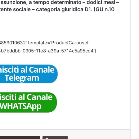
’assunzione, a tempo determinato – dodici mesi –
tente sociale – categoria giuridica D1. (GU n.10
8859010632′ template=’ProductCarousel’
id=’3b7bddbb-0905-11e8-a39a-5714c5a95cd4′]