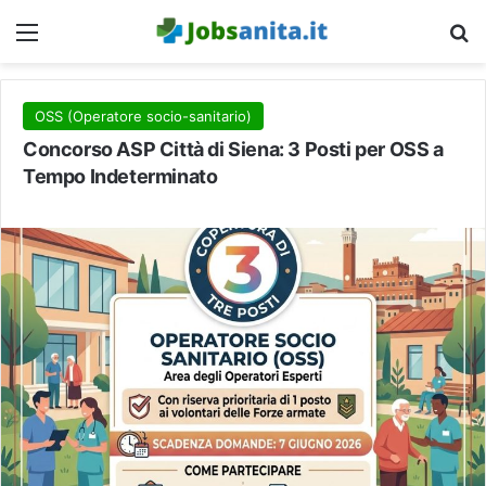
Menu
C
OSS (Operatore socio-sanitario)
Concorso ASP Città di Siena: 3 Posti per OSS a
Tempo Indeterminato