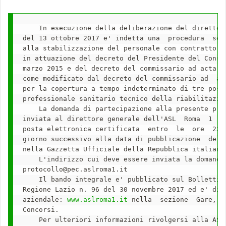
    In esecuzione della deliberazione del direttore
del 13 ottobre 2017 e' indetta una  procedura  sele
alla stabilizzazione del personale con contratto a 
in attuazione del decreto del Presidente del Consig
marzo 2015 e del decreto del commissario ad acta n.
come modificato dal decreto del commissario ad  act
per la copertura a tempo indeterminato di tre posti
professionale sanitario tecnico della riabilitazion
    La domanda di partecipazione alla presente proc
inviata al direttore generale dell'ASL  Roma  1  un
posta elettronica certificata  entro  le  ore  23,5
giorno successivo alla data di pubblicazione  del  
nella Gazzetta Ufficiale della Repubblica italiana.
    L'indirizzo cui deve essere inviata la domanda 
protocollo@pec.aslroma1.it

    Il bando integrale e' pubblicato sul Bollettino
Regione Lazio n. 96 del 30 novembre 2017 ed e' disp
aziendale: 
www.aslroma1.it
 nella  sezione  Gare,  
Concorsi.

    Per ulteriori informazioni rivolgersi alla ASL 