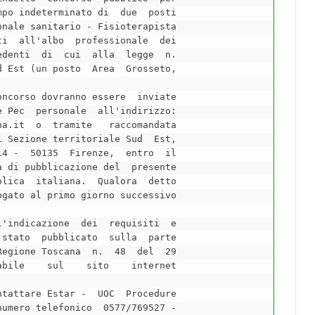
po indeterminato di  due  posti

nale sanitario - Fisioterapista

i  all'albo  professionale  dei

denti  di  cui  alla  legge  n.

 Est (un posto  Area  Grosseto,

ncorso dovranno essere  inviate

 Pec  personale  all'indirizzo:

a.it  o  tramite   raccomandata

 Sezione territoriale Sud  Est,

4 -  50135  Firenze,  entro  il

 di pubblicazione del  presente

lica  italiana.  Qualora  detto

gato al primo giorno successivo

'indicazione  dei  requisiti  e

stato  pubblicato  sulla  parte

egione Toscana  n.  48  del  29

tattare Estar -  UOC  Procedure

umero telefonico  0577/769527 -
