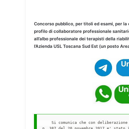
Concorso pubblico, per titoli ed esami, per l
profilo di collaboratore professionale sanitario
all’albo professionale dei terapisti della riabi
l’Azienda USL Toscana Sud Est (un posto Are
    Si comunica che con deliberazione 
n. 387 del 20 novembre 2017 e' stato i