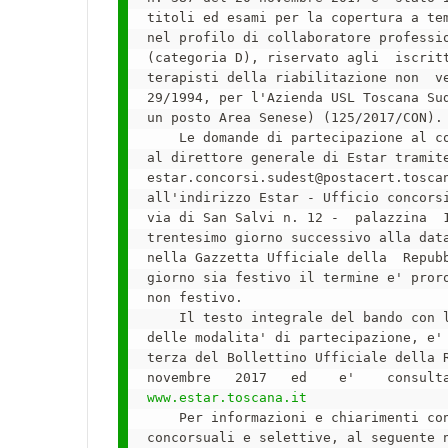
titoli ed esami per la copertura a tem
nel profilo di collaboratore professio
(categoria D), riservato agli  iscritt
terapisti della riabilitazione non  ve
29/1994, per l'Azienda USL Toscana Sud
un posto Area Senese) (125/2017/CON).

    Le domande di partecipazione al co
al direttore generale di Estar tramite
estar.concorsi.sudest@postacert.toscan
all'indirizzo Estar - Ufficio concorsi
via di San Salvi n. 12 -  palazzina  1
trentesimo giorno successivo alla data
nella Gazzetta Ufficiale della  Repubb
giorno sia festivo il termine e' proro
non festivo.

    Il testo integrale del bando con l
delle modalita' di partecipazione, e' 
terza del Bollettino Ufficiale della R
www.estar.toscana.it
    Per informazioni e chiarimenti con
concorsuali e selettive, al seguente n