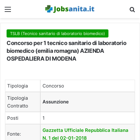
Menu
C
TSLB (Tecnico sanitario di laboratorio biomedico)
Concorso per 1 tecnico sanitario di laboratorio
biomedico (emilia romagna) AZIENDA
OSPEDALIERA DI MODENA
Tipologia
Concorso
Tipologia
Assunzione
Contratto
Posti
1
Gazzetta Ufficiale Repubblica Italiana
Fonte:
N. 1 del 02-01-2018