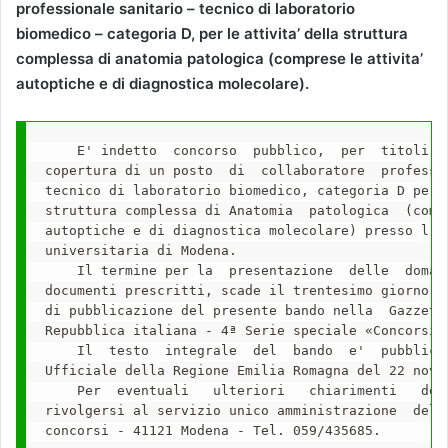
professionale sanitario – tecnico di laboratorio
biomedico – categoria D, per le attivita’ della struttura
complessa di anatomia patologica (comprese le attivita’
autoptiche e di diagnostica molecolare).
    E' indetto  concorso  pubblico,  per  titoli  e
copertura di un posto  di  collaboratore  professio
tecnico di laboratorio biomedico, categoria D per l
struttura complessa di Anatomia  patologica  (compr
autoptiche e di diagnostica molecolare) presso l'Az
universitaria di Modena.

    Il termine per la  presentazione  delle  domand
documenti prescritti, scade il trentesimo giorno su
di pubblicazione del presente bando nella  Gazzetta
Repubblica italiana - 4ª Serie speciale «Concorsi e
    Il  testo  integrale  del  bando  e'  pubblicat
Ufficiale della Regione Emilia Romagna del 22 novem
    Per  eventuali   ulteriori   chiarimenti   dove
rivolgersi al servizio unico amministrazione  del  
concorsi - 41121 Modena - Tel. 059/435685.
