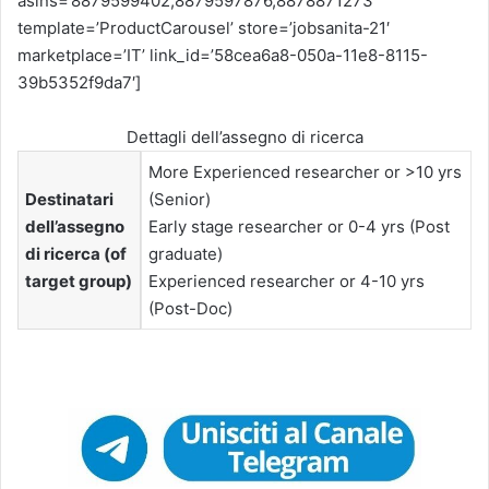
asins=’8879599402,8879597876,8878871273′
template=’ProductCarousel’ store=’jobsanita-21′
marketplace=’IT’ link_id=’58cea6a8-050a-11e8-8115-
39b5352f9da7′]
Dettagli dell’assegno di ricerca
More Experienced researcher or >10 yrs
Destinatari
(Senior)
dell’assegno
Early stage researcher or 0-4 yrs (Post
di ricerca (of
graduate)
target group)
Experienced researcher or 4-10 yrs
(Post-Doc)