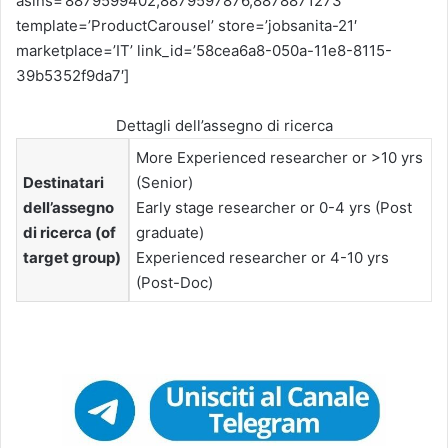
asins=’8879599402,8879597876,8878871273′
template=’ProductCarousel’ store=’jobsanita-21′
marketplace=’IT’ link_id=’58cea6a8-050a-11e8-8115-
39b5352f9da7′]
Dettagli dell’assegno di ricerca
More Experienced researcher or >10 yrs
Destinatari
(Senior)
dell’assegno
Early stage researcher or 0-4 yrs (Post
di ricerca (of
graduate)
target group)
Experienced researcher or 4-10 yrs
(Post-Doc)