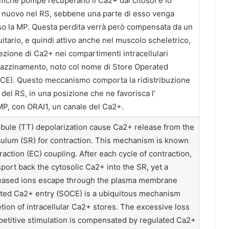
ifiche pompe recuperano il Ca2+ dal citosol e lo
 nuovo nel RS, sebbene una parte di esso venga
rso la MP. Questa perdita verrà però compensata da un
tario, e quindi attivo anche nel muscolo scheletrico,
ezione di Ca2+ nei compartimenti intracellulari
gazzinamento, noto col nome di Store Operated
CE). Questo meccanismo comporta la ridistribuzione
 del RS, in una posizione che ne favorisca l’
 MP, con ORAI1, un canale del Ca2+.
bule (TT) depolarization cause Ca2+ release from the
culum (SR) for contraction. This mechanism is known
raction (EC) coupling. After each cycle of contraction,
ort back the cytosolic Ca2+ into the SR, yet a
eleased ions escape through the plasma membrane
ted Ca2+ entry (SOCE) is a ubiquitous mechanism
tion of intracellular Ca2+ stores. The excessive loss
petitive stimulation is compensated by regulated Ca2+