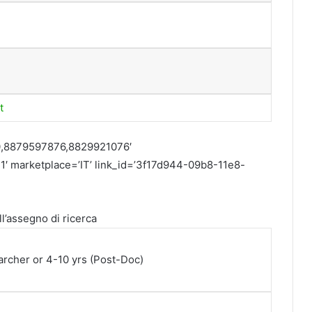
t
0,8879597876,8829921076′
1′ marketplace=’IT’ link_id=’3f17d944-09b8-11e8-
ll’assegno di ricerca
rcher or 4-10 yrs (Post-Doc)