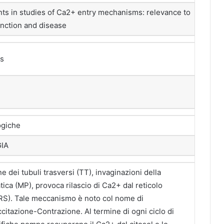
s in studies of Ca2+ entry mechanisms: relevance to
unction and disease
es
ogiche
GIA
e dei tubuli trasversi (TT), invaginazioni della
ca (MP), provoca rilascio di Ca2+ dal reticolo
RS). Tale meccanismo è noto col nome di
itazione-Contrazione. Al termine di ogni ciclo di