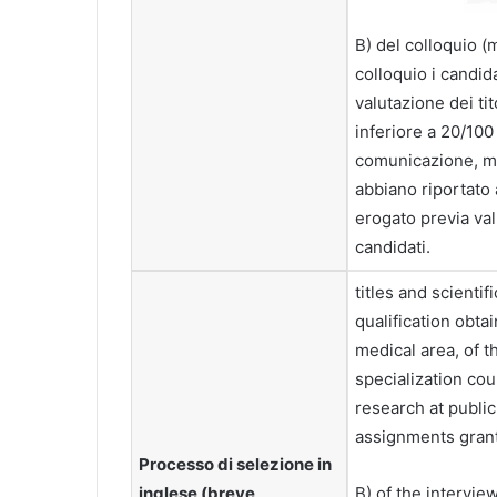
B) del colloquio 
colloquio i candid
valutazione dei ti
inferiore a 20/100
comunicazione, me
abbiano riportato
erogato previa val
candidati.
titles and scientif
qualification obta
medical area, of t
specialization cou
research at public
assignments grants
Processo di selezione in
inglese (breve
B) of the intervi