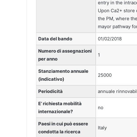
entry in the intra
Upon Ca2+ store d
the PM, where the
mayor pathway for
Data del bando
01/02/2018
Numero di assegnazioni
1
per anno
Stanziamento annuale
25000
(indicativo)
Periodicità
annuale rinnovabi
E’ richiesta mobilità
no
internazionale?
Paesi in cui può essere
Italy
condotta la ricerca