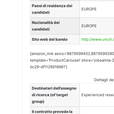
Paesi di residenza dei
EUROPE
candidati
Nazionalità dei
EUROPE
candidati
Sito web del bando
http://www.unich.i
[amazon_link asins=’8879599402,887959938
template=’ProductCarousel’ store=’jobsanita-2
bc29-df1128916661′]
Dettagli de
Destinatari dell’assegno
di ricerca (of target
Experienced resea
group)
Il contratto prevede la