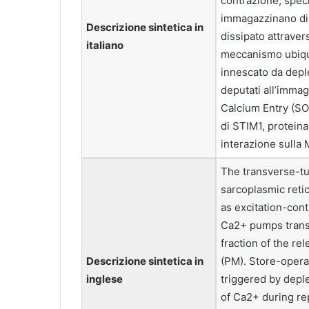
contrazione, spec
immagazzinano di
Descrizione sintetica in
dissipato attrave
italiano
meccanismo ubiqui
innescato da depl
deputati all’imma
Calcium Entry (SO
di STIM1, proteina
interazione sulla
The transverse-tu
sarcoplasmic reti
as excitation-cont
Ca2+ pumps transp
fraction of the r
Descrizione sintetica in
(PM). Store-opera
inglese
triggered by deple
of Ca2+ during re