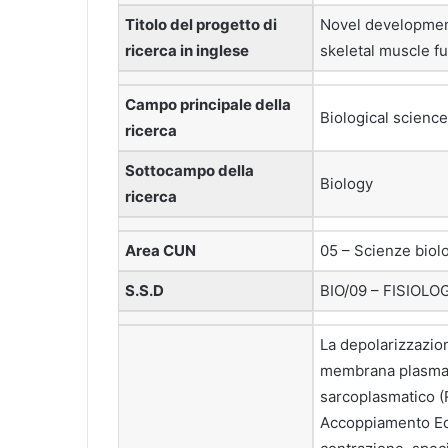
Titolo del progetto di
Novel development
ricerca in inglese
skeletal muscle f
Campo principale della
Biological scienc
ricerca
Sottocampo della
Biology
ricerca
Area CUN
05 – Scienze biol
S.S.D
BIO/09 – FISIOLO
La depolarizzazion
membrana plasmati
sarcoplasmatico (
Accoppiamento Ecc