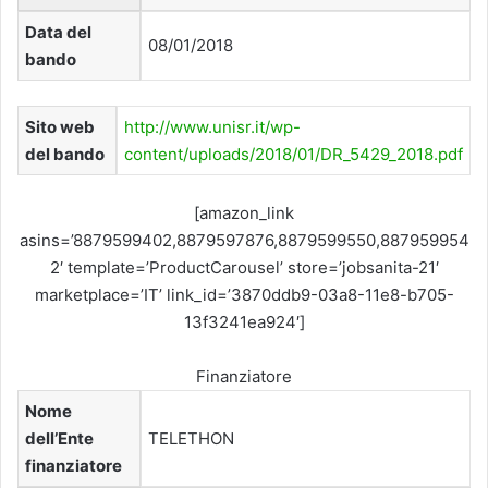
Data del
08/01/2018
bando
Sito web
http://www.unisr.it/wp-
del bando
content/uploads/2018/01/DR_5429_2018.pdf
[amazon_link
asins=’8879599402,8879597876,8879599550,887959954
2′ template=’ProductCarousel’ store=’jobsanita-21′
marketplace=’IT’ link_id=’3870ddb9-03a8-11e8-b705-
13f3241ea924′]
Finanziatore
Nome
dell’Ente
TELETHON
finanziatore