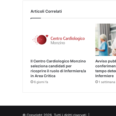
Articoli Correlati
Il Centro Cardiologico Monzino
Avviso pubb
seleziona candidati per
conferiment
ricoprire il ruolo di Infermiere/a
tempo deter
in Area Critica
Infermiere
6 giorni fa
1 settimana 
© Copyright 2026, Tutti i diritti riservati |