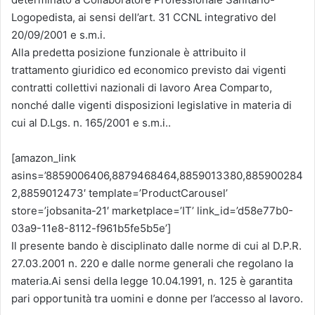
Logopedista, ai sensi dell’art. 31 CCNL integrativo del
20/09/2001 e s.m.i.
Alla predetta posizione funzionale è attribuito il
trattamento giuridico ed economico previsto dai vigenti
contratti collettivi nazionali di lavoro Area Comparto,
nonché dalle vigenti disposizioni legislative in materia di
cui al D.Lgs. n. 165/2001 e s.m.i..
[amazon_link
asins=’8859006406,8879468464,8859013380,885900284
2,8859012473′ template=’ProductCarousel’
store=’jobsanita-21′ marketplace=’IT’ link_id=’d58e77b0-
03a9-11e8-8112-f961b5fe5b5e’]
Il presente bando è disciplinato dalle norme di cui al D.P.R.
27.03.2001 n. 220 e dalle norme generali che regolano la
materia.Ai sensi della legge 10.04.1991, n. 125 è garantita
pari opportunità tra uomini e donne per l’accesso al lavoro.