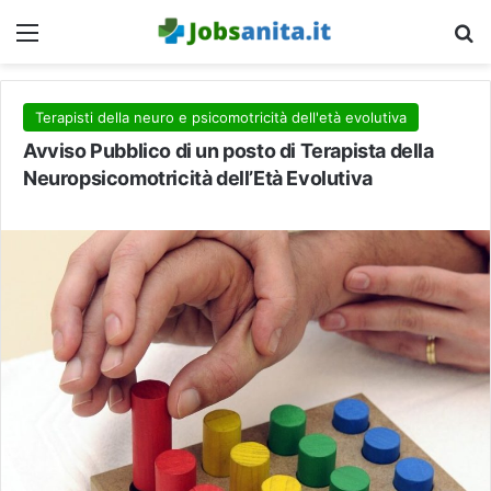
Menu
C
Terapisti della neuro e psicomotricità dell'età evolutiva
Avviso Pubblico di un posto di Terapista della
Neuropsicomotricità dell’Età Evolutiva