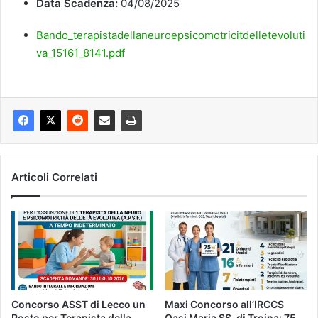
Data Scadenza:
04/08/2025
Bando_terapistadellaneuroepsicomotricitdelletevoluti
va_15161_8141.pdf
Articoli Correlati
Concorso ASST di Lecco un
Maxi Concorso all’IRCCS
Posto per Terapista della
Oasi Maria SS. di Troina: 75