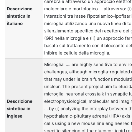
cerebrale attraverso un approccio elettrof
Descrizione
molecolare e morfologico … attraverso: (i) 
sintetica in
interazioni tra l’asse l’ipotalamico-ipofisar
italiano
microglia utilizzando una nuova linea di to
silenziamento specifico del recettore dei 
(GR) nella microglia e (ii) un approccio fa
basato sul trattamento con il bloccante d
inibire le cellule della microglia.
Microglial …. are highly sensitive to envi
challenges, although microglia-regulate
that may underlie brain functions modulatio
unclear. The present project aim to elucida
microglia-neuronal crosstalk in synaptic f
Descrizione
electrophysiological, molecular and imag
sintetica in
… by (i) analyzing the interplay between t
inglese
hypothalamic-pituitary adrenal (HPA) axis
cells using a new mouse line engineered t
specific silencing of the glucocorticoid re