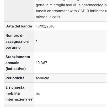
gene in microglia and (ii) a pharmacologi
based on treatment with CSF1R inhibitor to
microglia cells.
Data del bando
16/02/2018
Numero di
assegnazioni
1
per anno
Stanziamento
annuale
19.367
(indicativo)
Periodicità
annuale
E’ richiesta
mobilità
no
internazionale?