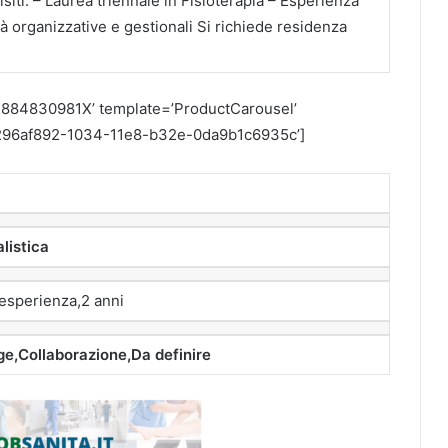
isiti: – Laurea triennale in Fisioterapia – Esperienza
à organizzative e gestionali Si richiede residenza
884830981X’ template=’ProductCarousel’
d=’296af892-1034-11e8-b32e-0da9b1c6935c’]
listica
esperienza,2 anni
ge,Collaborazione,Da definire