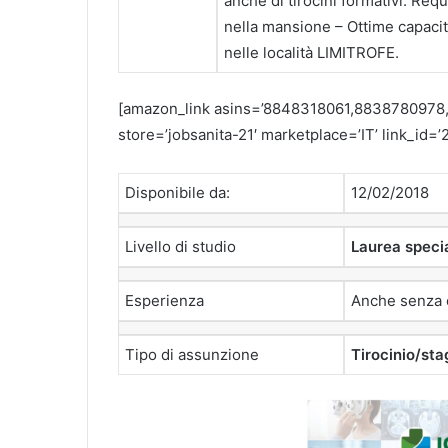
anche di tirocini formativi. Requ
nella mansione – Ottime capacit
nelle località LIMITROFE.
[amazon_link asins=’8848318061,8838780978,
store=’jobsanita-21′ marketplace=’IT’ link_i
Disponibile da:
12/02/2018
Livello di studio
Laurea specia
Esperienza
Anche senza 
Tipo di assunzione
Tirocinio/sta